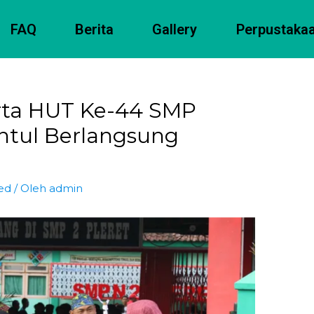
FAQ
Berita
Gallery
Perpustaka
erta HUT Ke-44 SMP
antul Berlangsung
ed
/ Oleh
admin