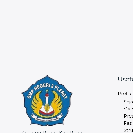
Usef
Profile
Seja
Visi
Pres
Fasi
Stru
Kedaton, Pleret, Kec. Pleret,