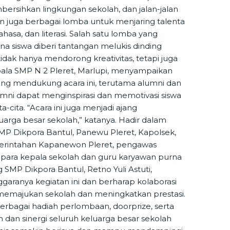
mbersihkan lingkungan sekolah, dan jalan-jalan
akan juga berbagai lomba untuk menjaring talenta
ahasa, dan literasi. Salah satu lomba yang
ana siswa diberi tantangan melukis dinding
tidak hanya mendorong kreativitas, tetapi juga
ala SMP N 2 Pleret, Marlupi, menyampaikan
ang mendukung acara ini, terutama alumni dan
umni dapat menginspirasi dan memotivasi siswa
-cita. “Acara ini juga menjadi ajang
uarga besar sekolah,” katanya. Hadir dalam
 SMP Dikpora Bantul, Panewu Pleret, Kapolsek,
emerintahan Kapanewon Pleret, pengawas
 para kepala sekolah dan guru karyawan purna
 SMP Dikpora Bantul, Retno Yuli Astuti,
garanya kegiatan ini dan berharap kolaborasi
 memajukan sekolah dan meningkatkan prestasi.
erbagai hadiah perlombaan, doorprize, serta
an sinergi seluruh keluarga besar sekolah