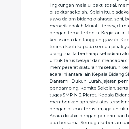
lingkungan melalui bakti sosial, me
di sekitar sekolah. Selain itu, diad
siswa dalam bidang olahraga, seni, b
menarik adalah Mural Literacy, di m
dengan tema tertentu. Kegiatan ini 
kerjasama dan tanggung jawab. Kep
terima kasih kepada semua pihak y
orang tua. Ia berharap kehadiran al
untuk terus belajar dan mencapai cita
mempererat silaturahmi seluruh kel
acara ini antara lain Kepala Bidang
Danramil, Dukuh, Lurah, jajaran p
pendamping, Komite Sekolah, serta
tugas SMP N 2 Pleret. Kepala Bidang
memberikan apresiasi atas terseleng
dengan alumni terus terjaga untuk
Acara diakhiri dengan penerimaan b
doa bersama. Semoga kebersamaan d