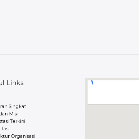
ul Links
rah Singkat
 dan Misi
tasi Terkini
litas
ktur Organisasi