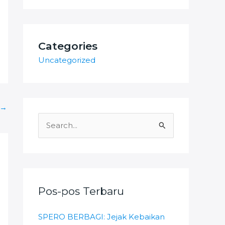
Categories
Uncategorized
→
C
a
r
i
u
Pos-pos Terbaru
n
SPERO BERBAGI: Jejak Kebaikan
t