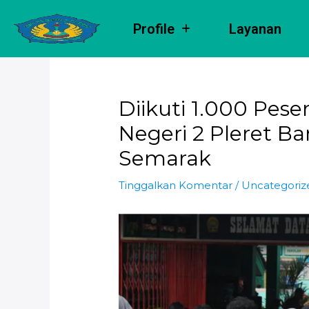
Lewati
Post
ke
navigation
Profile
Layanan
konten
Diikuti 1.000 Pes
Negeri 2 Pleret B
Semarak
Tinggalkan Komentar
/
Uncategoriz