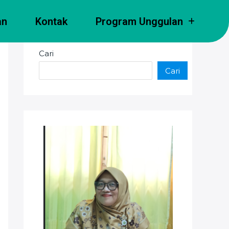
an
Kontak
Program Unggulan
Cari
Cari