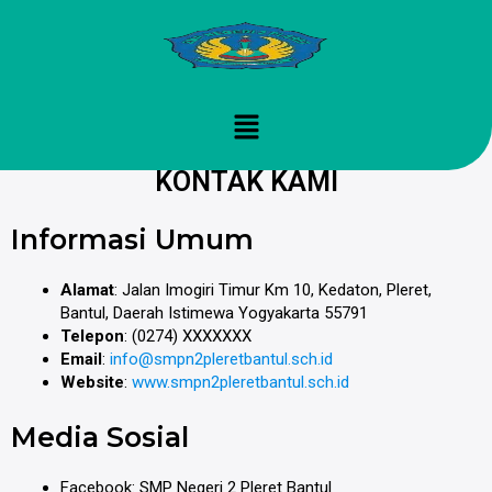
Lewati
ke
konten
Menu
KONTAK KAMI
Informasi Umum
Alamat
: Jalan Imogiri Timur Km 10, Kedaton, Pleret,
Bantul, Daerah Istimewa Yogyakarta 55791
Telepon
: (0274) XXXXXXX
Email
:
info@smpn2pleretbantul.sch.id
Website
:
www.smpn2pleretbantul.sch.id
Media Sosial
Facebook: SMP Negeri 2 Pleret Bantul