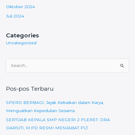
Oktober 2024
Juli 2024
Categories
Uncategorized
C
a
r
Pos-pos Terbaru
i
u
SPERO BERBAGI: Jejak Kebaikan dalam Karya,
n
Menguatkan Kepedulian Sesama
t
SERTIJAB KEPALA SMP NEGERI 2 PLERET: DRA
u
DARSITI, M.PD RESMI MENJABAT PLT
k